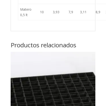
Matero
10
3,93
7,9
3,11
8,9
0,5 lt
Productos relacionados