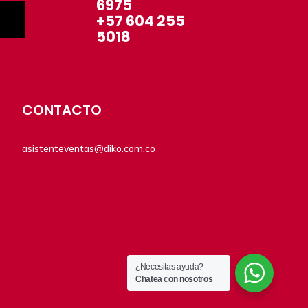
6975
+57 604 255
5018
CONTACTO
asistenteventas@diko.com.co
¿Necesitas ayuda?
Chatea con nosotros