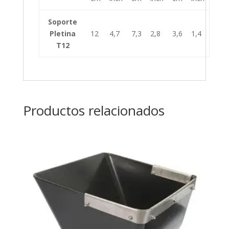
Soporte
Pletina
12
4,7
7,3
2,8
3,6
1,4
T12
Productos relacionados