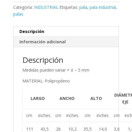
Categoría:
INDUSTRIAL
Etiquetas:
pala
,
pala industrial
,
palas
Descripción
Información adicional
Descripción
Medidas pueden variar + ó – 5 mm
MATERIAL: Polipropileno
DIÁMET
LARGO
ANCHO
ALTO
EJE
cm
inches
cm
inches
cm
inches
cm
inc
111
43,5
26
10,2
35,5
14,0
3,6
1,