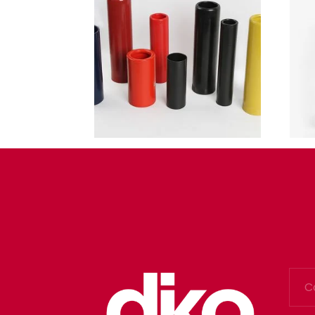
Cilindros y Bobinas
Cono