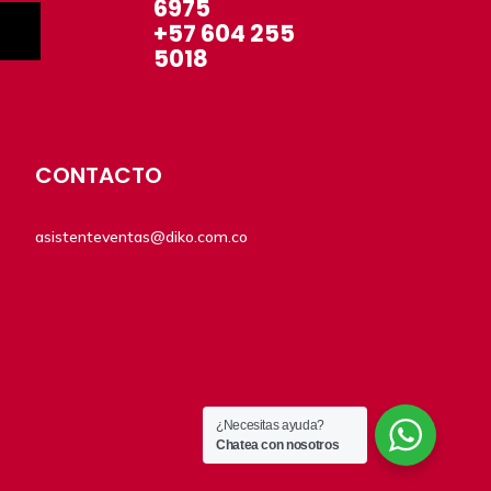
6975
+57 604 255
5018
CONTACTO
asistenteventas@diko.com.co
¿Necesitas ayuda?
Chatea con nosotros